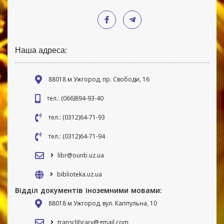
Наша адреса:
88018 м Ужгород, пр. Свободи, 16
тел.: (066)894-93-40
тел.: (0312)64-71-93
тел.: (0312)64-71-94
libr@ounb.uz.ua
biblioteka.uz.ua
Відділ документів іноземними мовами:
88018 м Ужгород, вул. Капітульна, 10
transclibrary@gmail.com