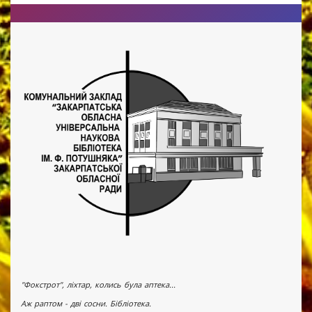
"Фокстрот", ліхтар, колись була аптека...
Аж раптом - дві сосни. Бібліотека.