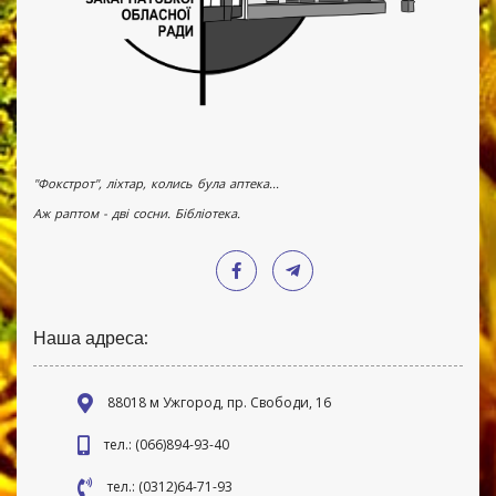
"Фокстрот", ліхтар, колись була аптека...
Аж раптом - дві сосни. Бібліотека.
Наша адреса:
88018 м Ужгород, пр. Свободи, 16
тел.: (066)894-93-40
тел.: (0312)64-71-93