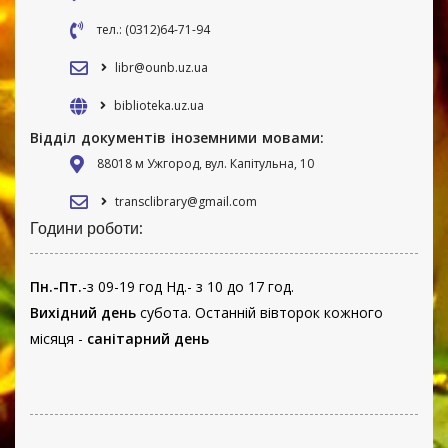
тел.: (0312)64-71-94
libr@ounb.uz.ua
biblioteka.uz.ua
Відділ документів іноземними мовами:
88018 м Ужгород, вул. Капітульна, 10
transclibrary@gmail.com
Години роботи:
Пн.-Пт.
-з 09-19 год Нд.- з 10 до 17 год.
Вихідний день
субота. Останній вівторок кожного
місяця -
санітарний день