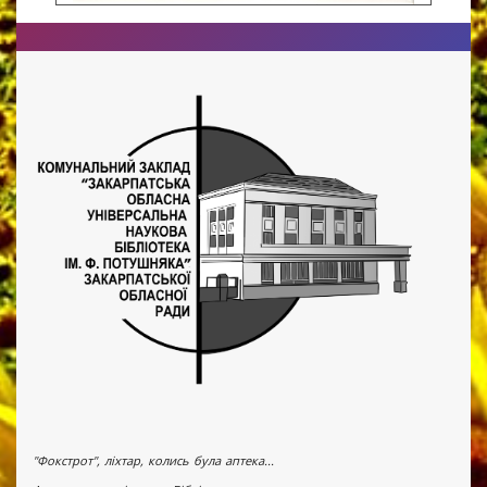
"Фокстрот", ліхтар, колись була аптека...