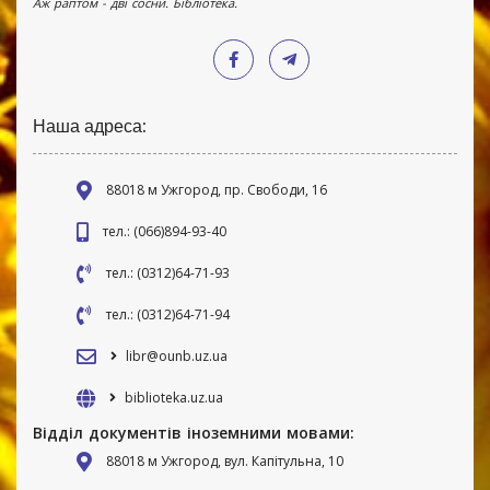
Аж раптом - дві сосни. Бібліотека.
Наша адреса:
88018 м Ужгород, пр. Свободи, 16
тел.: (066)894-93-40
тел.: (0312)64-71-93
тел.: (0312)64-71-94
libr@ounb.uz.ua
biblioteka.uz.ua
Відділ документів іноземними мовами:
88018 м Ужгород, вул. Капітульна, 10