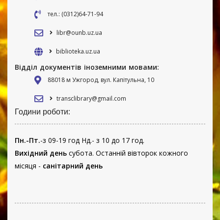
тел.: (0312)64-71-94
libr@ounb.uz.ua
biblioteka.uz.ua
Відділ документів іноземними мовами:
88018 м Ужгород, вул. Капітульна, 10
transclibrary@gmail.com
Години роботи:
Пн.-Пт.
-з 09-19 год Нд.- з 10 до 17 год.
Вихідний день
субота. Останній вівторок кожного
місяця -
санітарний день