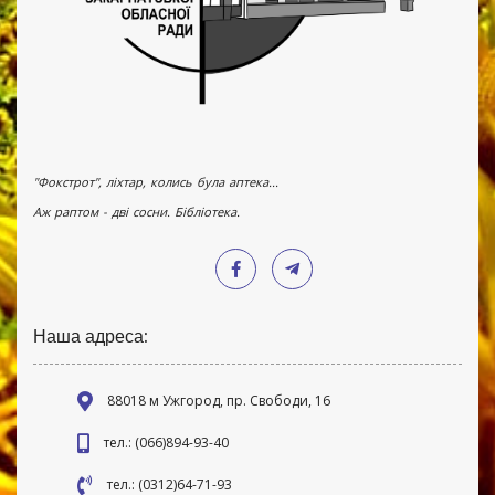
"Фокстрот", ліхтар, колись була аптека...
Аж раптом - дві сосни. Бібліотека.
Наша адреса:
88018 м Ужгород, пр. Свободи, 16
тел.: (066)894-93-40
тел.: (0312)64-71-93