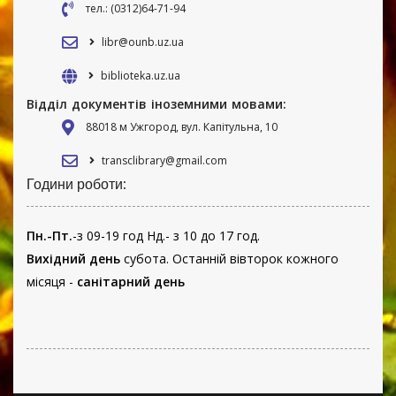
тел.: (0312)64-71-94
libr@ounb.uz.ua
biblioteka.uz.ua
Відділ документів іноземними мовами:
88018 м Ужгород, вул. Капітульна, 10
transclibrary@gmail.com
Години роботи:
Пн.-Пт.
-з 09-19 год Нд.- з 10 до 17 год.
Вихідний день
субота. Останній вівторок кожного
місяця -
санітарний день