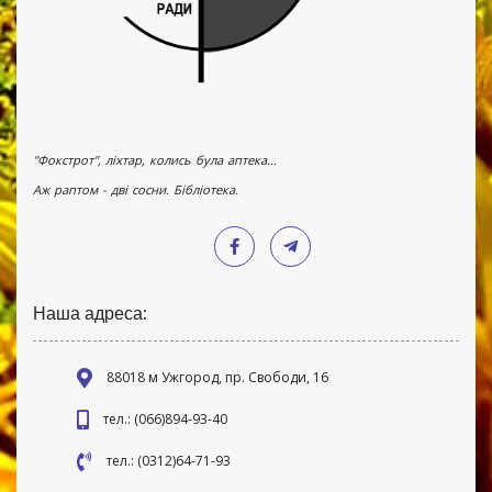
"Фокстрот", ліхтар, колись була аптека...
Аж раптом - дві сосни. Бібліотека.
Наша адреса:
88018 м Ужгород, пр. Свободи, 16
тел.: (066)894-93-40
тел.: (0312)64-71-93