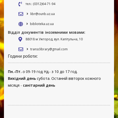
тел.: (0312)64-71-94
libr@ounb.uz.ua
biblioteka.uz.ua
Відділ документів іноземними мовами:
88018 м Ужгород, вул. Капітульна, 10
transclibrary@gmail.com
Години роботи:
Пн.-Пт.
-з 09-19 год Нд.- з 10 до 17 год.
Вихідний день
субота. Останній вівторок кожного
місяця -
санітарний день