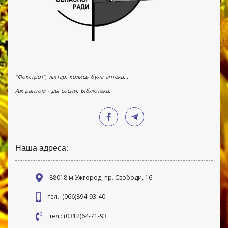
"Фокстрот", ліхтар, колись була аптека...
Аж раптом - дві сосни. Бібліотека.
Наша адреса:
88018 м Ужгород, пр. Свободи, 16
тел.: (066)894-93-40
тел.: (0312)64-71-93