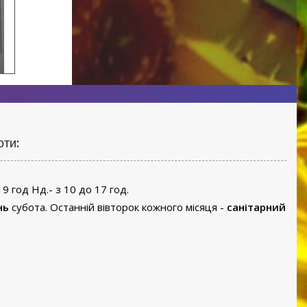
оти:
19 год Нд.- з 10 до 17 год.
нь
субота. Останній вівторок кожного місяця -
санітарний