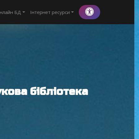
нлайн БД
Інтернет ресурси
кова бібліотека