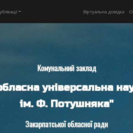
ублікації
Віртуальна довідка
О
Комунальний заклад
обласна універсальна нау
ім. Ф. Потушняка"
Закарпатської обласної ради