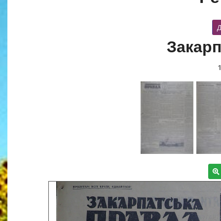
Д
Закарп