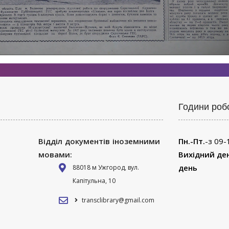
Години роб
Відділ документів іноземними
Пн.-Пт.
-з 09-
мовами:
Вихідний де
день
88018 м Ужгород, вул.
Капітульна, 10
transclibrary@gmail.com