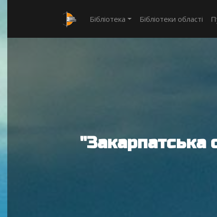
Бібліотека
Бібліотеки області
П
"Закарпатська 