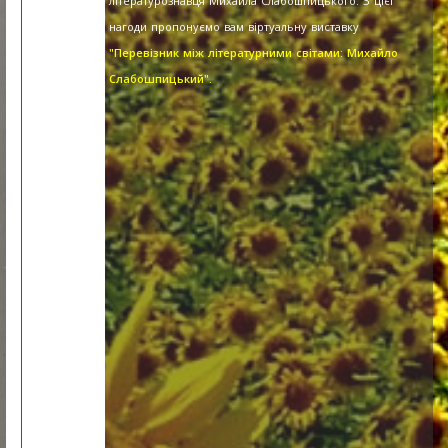
літературознавця Михайла Слабошпицького. З цієї
нагоди пропонуємо вам віртуальну виставку
"Перевізник між літературними світами: Михайло
Слабошпицький".