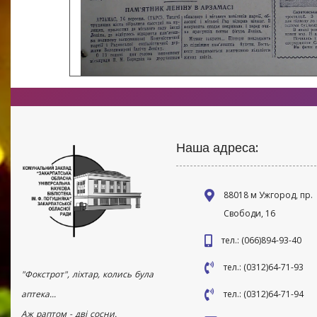
Наша адреса:
88018 м Ужгород, пр.
Свободи, 16
тел.: (066)894-93-40
тел.: (0312)64-71-93
"Фокстрот", ліхтар, колись була
аптека...
тел.: (0312)64-71-94
Аж раптом - дві сосни.