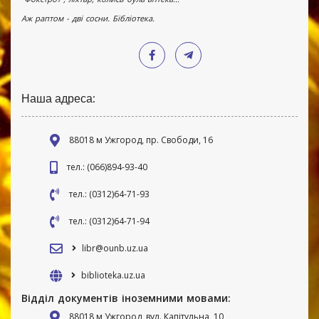
Аж раптом - дві сосни. Бібліотека.
Наша адреса:
88018 м Ужгород, пр. Свободи, 16
тел.: (066)894-93-40
тел.: (0312)64-71-93
тел.: (0312)64-71-94
libr@ounb.uz.ua
biblioteka.uz.ua
Відділ документів іноземними мовами:
88018 м Ужгород, вул. Капітульна, 10