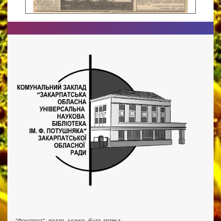
"Фокстрот", ліхтар, колись була аптека...