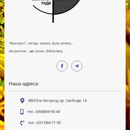
"Фокстрот", ліхтар, колись була аптека...
Аж раптом - дві сосни. Бібліотека.
Наша адреса:
88018 м Ужгород, пр. Свободи, 16
тел.: (066)894-93-40
тел.: (0312)64-71-93