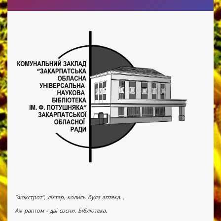
"Фокстрот", ліхтар, колись була аптека...
Аж раптом - дві сосни. Бібліотека.