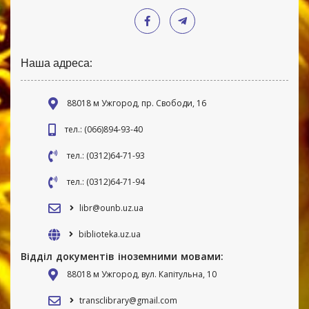
Наша адреса:
88018 м Ужгород, пр. Свободи, 16
тел.: (066)894-93-40
тел.: (0312)64-71-93
тел.: (0312)64-71-94
libr@ounb.uz.ua
biblioteka.uz.ua
Відділ документів іноземними мовами:
88018 м Ужгород, вул. Капітульна, 10
transclibrary@gmail.com