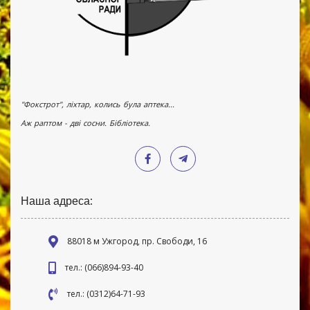
"Фокстрот", ліхтар, колись була аптека...
Аж раптом - дві сосни. Бібліотека.
Наша адреса:
88018 м Ужгород, пр. Свободи, 16
тел.: (066)894-93-40
тел.: (0312)64-71-93