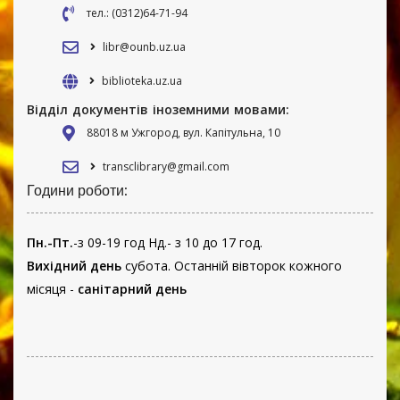
тел.: (0312)64-71-94
libr@ounb.uz.ua
biblioteka.uz.ua
Відділ документів іноземними мовами:
88018 м Ужгород, вул. Капітульна, 10
transclibrary@gmail.com
Години роботи:
Пн.-Пт.
-з 09-19 год Нд.- з 10 до 17 год.
Вихідний день
субота. Останній вівторок кожного
місяця -
санітарний день