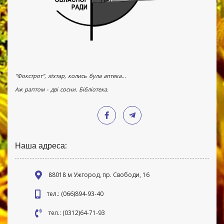
"Фокстрот", ліхтар, колись була аптека...
Аж раптом - дві сосни. Бібліотека.
Наша адреса:
88018 м Ужгород, пр. Свободи, 16
тел.: (066)894-93-40
тел.: (0312)64-71-93