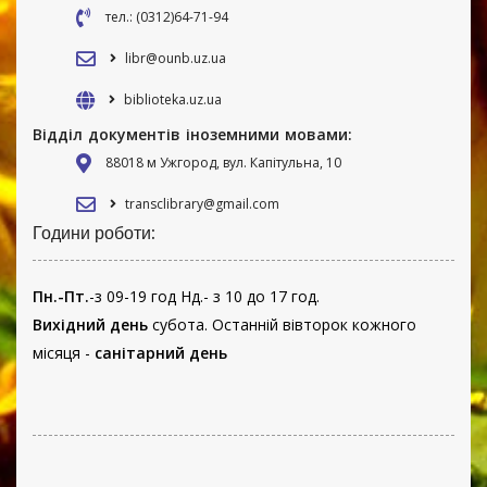
тел.: (0312)64-71-94
libr@ounb.uz.ua
biblioteka.uz.ua
Відділ документів іноземними мовами:
88018 м Ужгород, вул. Капітульна, 10
transclibrary@gmail.com
Години роботи:
Пн.-Пт.
-з 09-19 год Нд.- з 10 до 17 год.
Вихідний день
субота. Останній вівторок кожного
місяця -
санітарний день