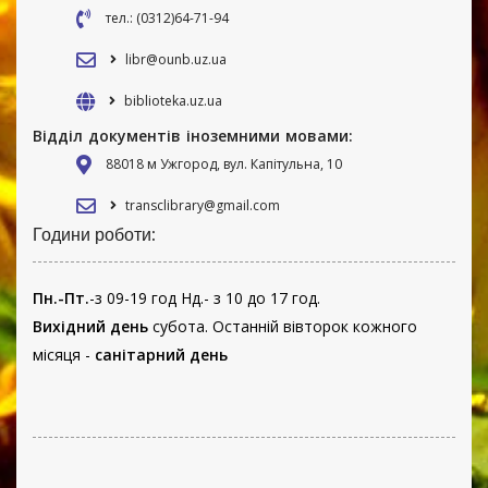
тел.: (0312)64-71-94
libr@ounb.uz.ua
biblioteka.uz.ua
Відділ документів іноземними мовами:
88018 м Ужгород, вул. Капітульна, 10
transclibrary@gmail.com
Години роботи:
Пн.-Пт.
-з 09-19 год Нд.- з 10 до 17 год.
Вихідний день
субота. Останній вівторок кожного
місяця -
санітарний день