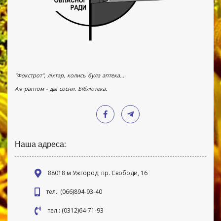
"Фокстрот", ліхтар, колись була аптека...
Аж раптом - дві сосни. Бібліотека.
Наша адреса:
88018 м Ужгород, пр. Свободи, 16
тел.: (066)894-93-40
тел.: (0312)64-71-93