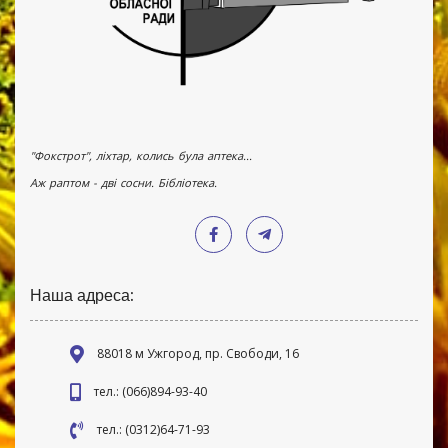
"Фокстрот", ліхтар, колись була аптека...
Аж раптом - дві сосни. Бібліотека.
Наша адреса:
88018 м Ужгород, пр. Свободи, 16
тел.: (066)894-93-40
тел.: (0312)64-71-93