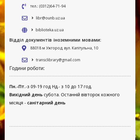
тел.: (0312)64-71-94
libr@ounb.uz.ua
biblioteka.uz.ua
Відділ документів іноземними мовами:
88018 м Ужгород, вул. Капітульна, 10
transclibrary@gmail.com
Години роботи:
Пн.-Пт.
-з 09-19 год Нд.- з 10 до 17 год.
Вихідний день
субота. Останній вівторок кожного
місяця -
санітарний день