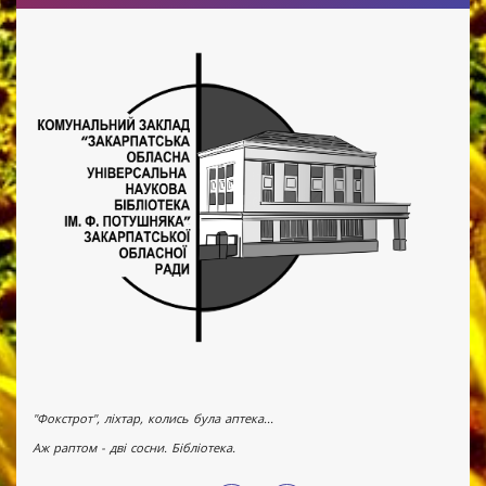
"Фокстрот", ліхтар, колись була аптека...
Аж раптом - дві сосни. Бібліотека.