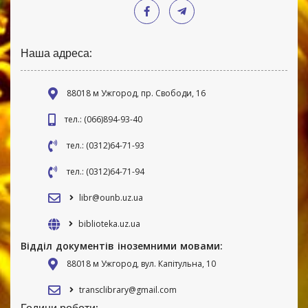
Наша адреса:
88018 м Ужгород, пр. Свободи, 16
тел.: (066)894-93-40
тел.: (0312)64-71-93
тел.: (0312)64-71-94
libr@ounb.uz.ua
biblioteka.uz.ua
Відділ документів іноземними мовами:
88018 м Ужгород, вул. Капітульна, 10
transclibrary@gmail.com