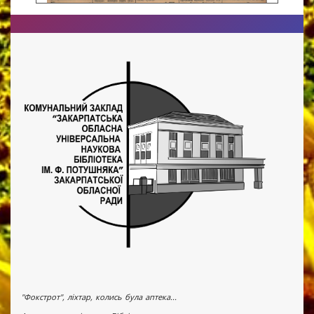
"Фокстрот", ліхтар, колись була аптека...