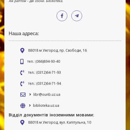
Аж раптом - дві сосни. Бібліотека.
Наша адреса:
88018 м Ужгород, пр. Свободи, 16
тел.: (066)894-93-40
тел.: (0312)64-71-93
тел.: (0312)64-71-94
libr@ounb.uz.ua
biblioteka.uz.ua
Відділ документів іноземними мовами:
88018 м Ужгород, вул. Капітульна, 10