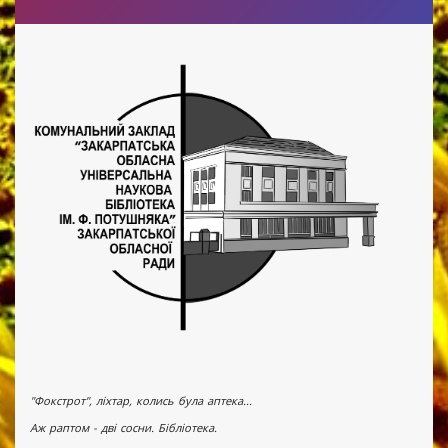
"Фокстрот", ліхтар, колись була аптека...
Аж раптом - дві сосни. Бібліотека.