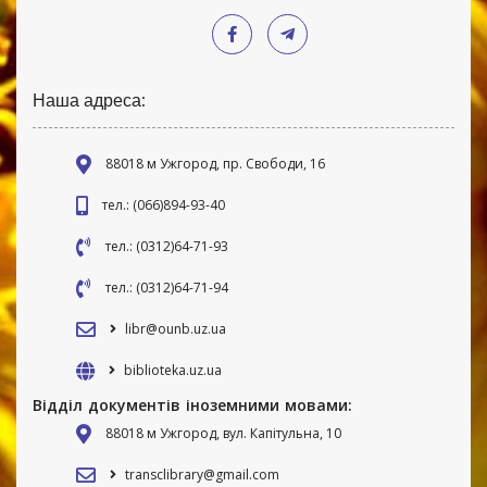
Наша адреса:
88018 м Ужгород, пр. Свободи, 16
тел.: (066)894-93-40
тел.: (0312)64-71-93
тел.: (0312)64-71-94
libr@ounb.uz.ua
biblioteka.uz.ua
Відділ документів іноземними мовами:
88018 м Ужгород, вул. Капітульна, 10
transclibrary@gmail.com