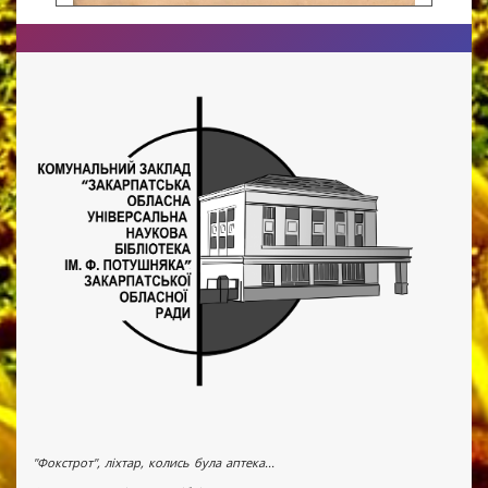
"Фокстрот", ліхтар, колись була аптека...