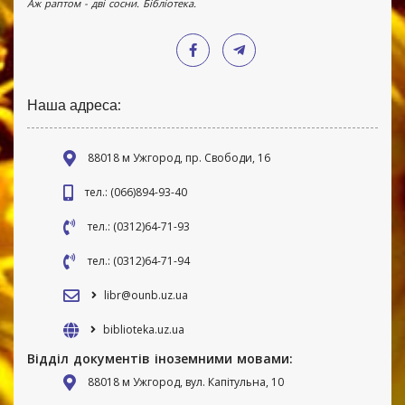
Аж раптом - дві сосни. Бібліотека.
Наша адреса:
88018 м Ужгород, пр. Свободи, 16
тел.: (066)894-93-40
тел.: (0312)64-71-93
тел.: (0312)64-71-94
libr@ounb.uz.ua
biblioteka.uz.ua
Відділ документів іноземними мовами:
88018 м Ужгород, вул. Капітульна, 10