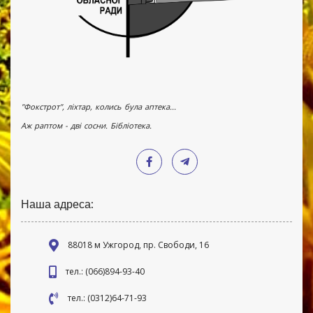
"Фокстрот", ліхтар, колись була аптека...
Аж раптом - дві сосни. Бібліотека.
Наша адреса:
88018 м Ужгород, пр. Свободи, 16
тел.: (066)894-93-40
тел.: (0312)64-71-93