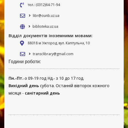
тел.: (0312)64-71-94
libr@ounb.uz.ua
biblioteka.uz.ua
Відділ документів іноземними мовами:
88018 м Ужгород, вул. Капітульна, 10
transclibrary@gmail.com
Години роботи:
Пн.-Пт.
-з 09-19 год Нд.- з 10 до 17 год.
Вихідний день
субота. Останній вівторок кожного
місяця -
санітарний день