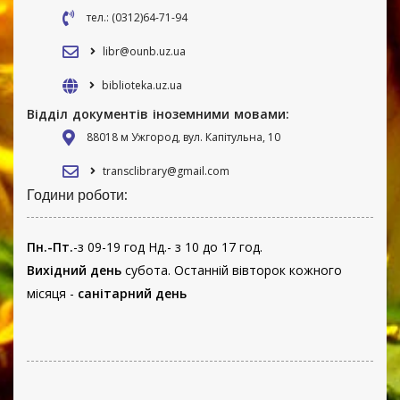
тел.: (0312)64-71-94
libr@ounb.uz.ua
biblioteka.uz.ua
Відділ документів іноземними мовами:
88018 м Ужгород, вул. Капітульна, 10
transclibrary@gmail.com
Години роботи:
Пн.-Пт.
-з 09-19 год Нд.- з 10 до 17 год.
Вихідний день
субота. Останній вівторок кожного
місяця -
санітарний день