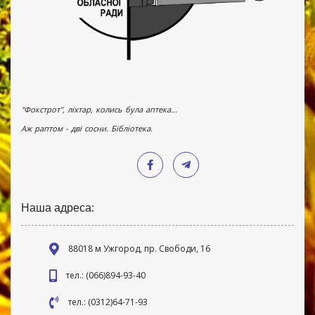
"Фокстрот", ліхтар, колись була аптека...
Аж раптом - дві сосни. Бібліотека.
Наша адреса:
88018 м Ужгород, пр. Свободи, 16
тел.: (066)894-93-40
тел.: (0312)64-71-93