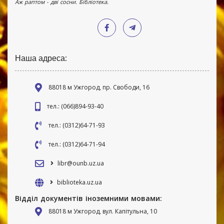
Аж раптом - дві сосни. Бібліотека.
Наша адреса:
88018 м Ужгород, пр. Свободи, 16
тел.: (066)894-93-40
тел.: (0312)64-71-93
тел.: (0312)64-71-94
libr@ounb.uz.ua
biblioteka.uz.ua
Відділ документів іноземними мовами:
88018 м Ужгород, вул. Капітульна, 10