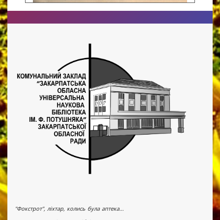
"Фокстрот", ліхтар, колись була аптека...