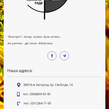
"Фокстрот", ліхтар, колись була аптека...
Аж раптом - дві сосни. Бібліотека.
Наша адреса:
88018 м Ужгород, пр. Свободи, 16
тел.: (066)894-93-40
тел.: (0312)64-71-93