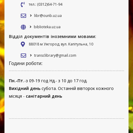
тел.: (0312)64-71-94
libr@ounb.uz.ua
biblioteka.uz.ua
Відділ документів іноземними мовами:
88018 м Ужгород, вул. Капітульна, 10
transclibrary@gmail.com
Години роботи:
Пн.-Пт.
-з 09-19 год Нд.- з 10 до 17 год.
Вихідний день
субота. Останній вівторок кожного
місяця -
санітарний день