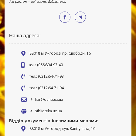
Аж раптом - дві сосни. Бібліотека.
Наша адреса:
88018 м Ужгород, пр. Свободи, 16
тел.: (066)894-93-40
тел.: (0312)64-71-93
тел.: (0312)64-71-94
libr@ounb.uz.ua
biblioteka.uz.ua
Відділ документів іноземними мовами:
88018 м Ужгород, вул. Капітульна, 10