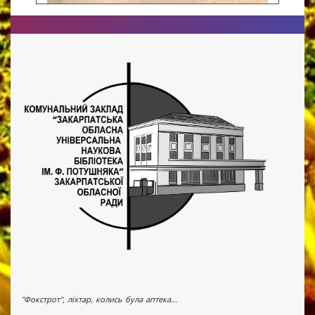
"Фокстрот", ліхтар, колись була аптека...