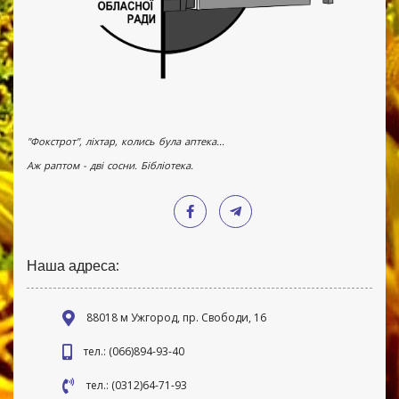
"Фокстрот", ліхтар, колись була аптека...
Аж раптом - дві сосни. Бібліотека.
Наша адреса:
88018 м Ужгород, пр. Свободи, 16
тел.: (066)894-93-40
тел.: (0312)64-71-93