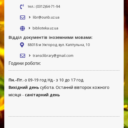
тел.: (0312)64-71-94
libr@ounb.uz.ua
biblioteka.uz.ua
Відділ документів іноземними мовами:
88018 м Ужгород, вул. Капітульна, 10
transclibrary@gmail.com
Години роботи:
Пн.-Пт.
-з 09-19 год Нд.- з 10 до 17 год.
Вихідний день
субота. Останній вівторок кожного
місяця -
санітарний день