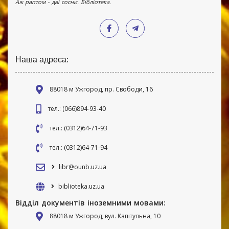
Аж раптом - дві сосни. Бібліотека.
Наша адреса:
88018 м Ужгород, пр. Свободи, 16
тел.: (066)894-93-40
тел.: (0312)64-71-93
тел.: (0312)64-71-94
libr@ounb.uz.ua
biblioteka.uz.ua
Відділ документів іноземними мовами:
88018 м Ужгород, вул. Капітульна, 10