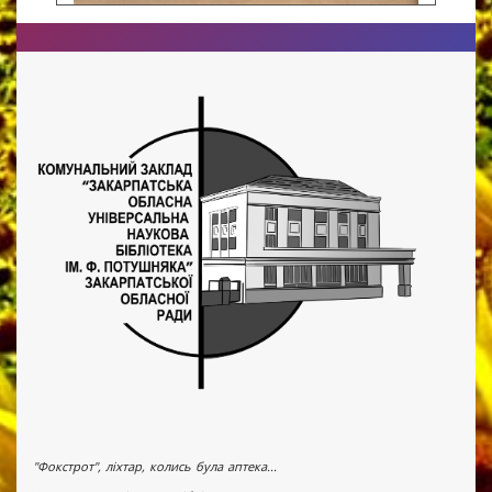
"Фокстрот", ліхтар, колись була аптека...