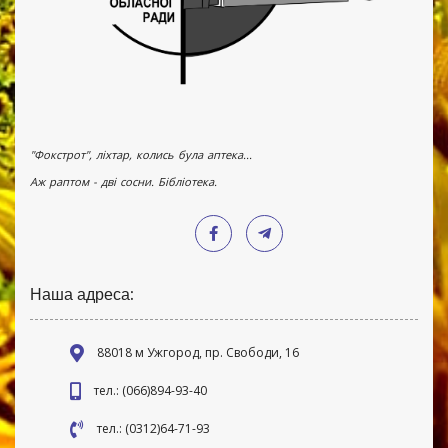
"Фокстрот", ліхтар, колись була аптека...
Аж раптом - дві сосни. Бібліотека.
Наша адреса:
88018 м Ужгород, пр. Свободи, 16
тел.: (066)894-93-40
тел.: (0312)64-71-93