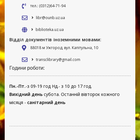
тел.: (0312)64-71-94
libr@ounb.uz.ua
biblioteka.uz.ua
Відділ документів іноземними мовами:
88018 м Ужгород, вул. Капітульна, 10
transclibrary@gmail.com
Години роботи:
Пн.-Пт.
-з 09-19 год Нд.- з 10 до 17 год.
Вихідний день
субота. Останній вівторок кожного
місяця -
санітарний день