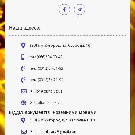
Наша адреса:
88018 м Ужгород, пр. Свободи, 16
тел.: (066)894-93-40
тел.: (0312)64-71-93
тел.: (0312)64-71-94
libr@ounb.uz.ua
biblioteka.uz.ua
Відділ документів іноземними мовами:
88018 м Ужгород, вул. Капітульна, 10
transclibrary@gmail.com