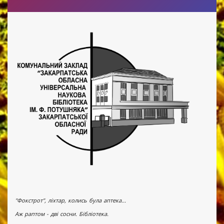
"Фокстрот", ліхтар, колись була аптека...
Аж раптом - дві сосни. Бібліотека.