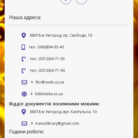
Наша адреса:
88018 м Ужгород, пр. Свободи, 16
тел.: (066)894-93-40
тел.: (0312)64-71-93
тел.: (0312)64-71-94
libr@ounb.uz.ua
biblioteka.uz.ua
Відділ документів іноземними мовами:
88018 м Ужгород, вул. Капітульна, 10
transclibrary@gmail.com
Години роботи: