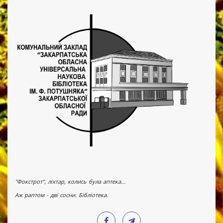
"Фокстрот", ліхтар, колись була аптека...
Аж раптом - дві сосни. Бібліотека.