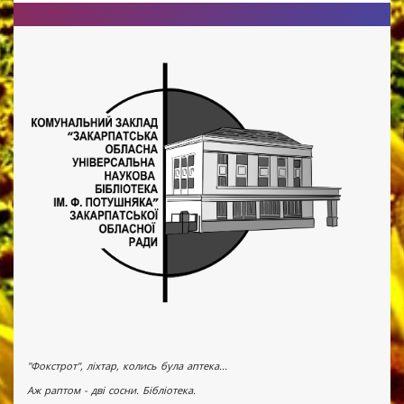
"Фокстрот", ліхтар, колись була аптека...
Аж раптом - дві сосни. Бібліотека.