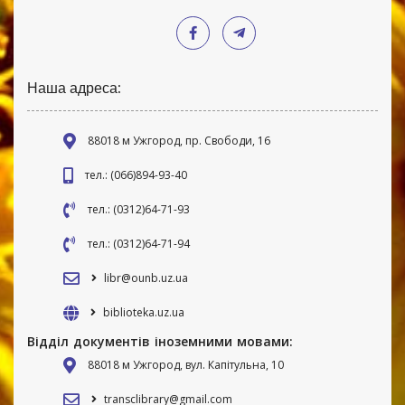
Наша адреса:
88018 м Ужгород, пр. Свободи, 16
тел.: (066)894-93-40
тел.: (0312)64-71-93
тел.: (0312)64-71-94
libr@ounb.uz.ua
biblioteka.uz.ua
Відділ документів іноземними мовами:
88018 м Ужгород, вул. Капітульна, 10
transclibrary@gmail.com