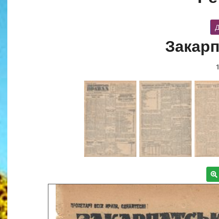
Д
Закарп