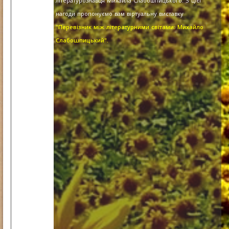
літературознавця Михайла Слабошпицького. З цієї
нагоди пропонуємо вам віртуальну виставку
"Перевізник між літературними світами: Михайло
Слабошпицький".