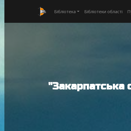
Бібліотека
Бібліотеки області
П
"Закарпатська 