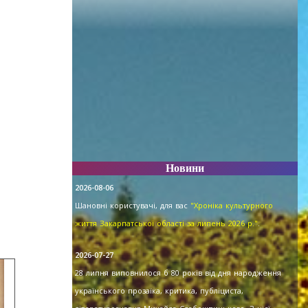
Новини
2026-08-06
Шановні користувачі, для вас
"Хроніка культурного
життя Закарпатської області за липень 2026 р."
.
2026-07-27
28 липня виповнилося б 80 років від дня народження
українського прозаїка, критика, публіциста,