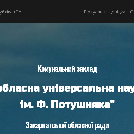
ублікації
Віртуальна довідка
О
Комунальний заклад
обласна універсальна нау
ім. Ф. Потушняка"
Закарпатської обласної ради