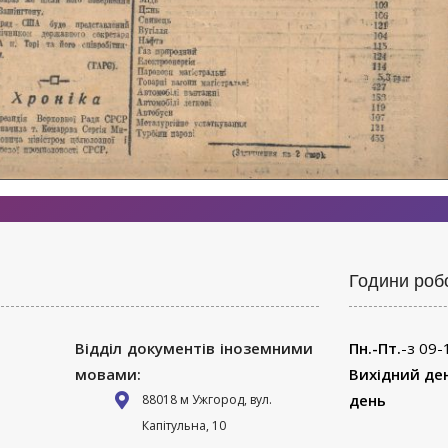
Години роб
Відділ документів іноземними
Пн.-Пт.
-з 09-
мовами:
Вихідний де
день
88018 м Ужгород, вул.
Капітульна, 10