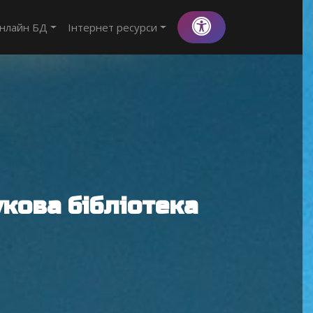
нлайн БД
Інтернет ресурси
кова бібліотека