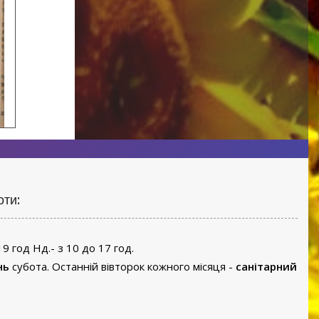
оти:
19 год Нд.- з 10 до 17 год.
нь
субота. Останній вівторок кожного місяця -
санітарний