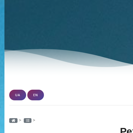
UA
EN
>
>
Ре