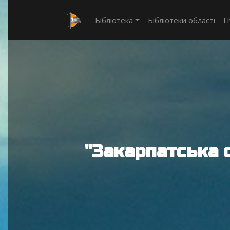
Бібліотека
Бібліотеки області
П
"Закарпатська 