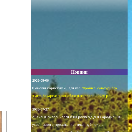
Новини
2026-08-06
Шановні користувачі, для вас
"Хроніка культурного
життя Закарпатської області за липень 2026 р."
.
2026-07-27
28 липня виповнилося б 80 років від дня народження
українського прозаїка, критика, публіциста,