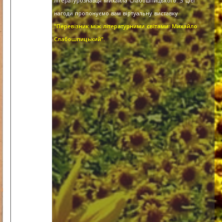
літературознавця Михайла Слабошпицького. З цієї
нагоди пропонуємо вам віртуальну виставку
"Перевізник між літературними світами: Михайло
Слабошпицький".