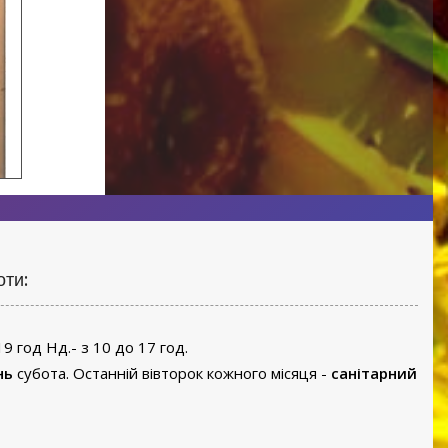
оти:
19 год Нд.- з 10 до 17 год.
нь
субота. Останній вівторок кожного місяця -
санітарний