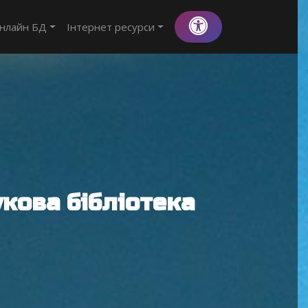
нлайн БД
Інтернет ресурси
кова бібліотека