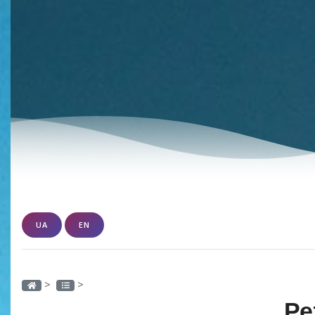
UA
EN
>
>
Ре