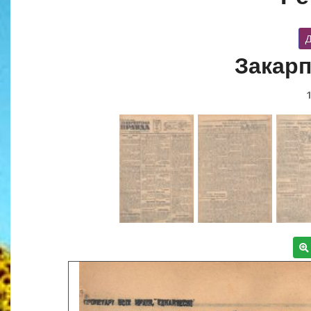
Д
Закарп