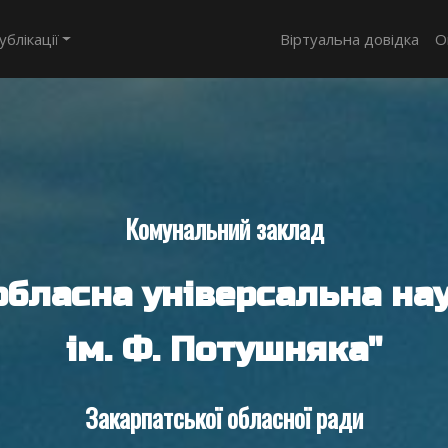
ублікації
Віртуальна довідка
О
Комунальний заклад
обласна універсальна нау
ім. Ф. Потушняка"
Закарпатської обласної ради