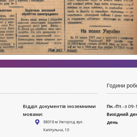
Години роб
Відділ документів іноземними
Пн.-Пт.
-з 09-
мовами:
Вихідний де
день
88018 м Ужгород, вул.
Капітульна, 10