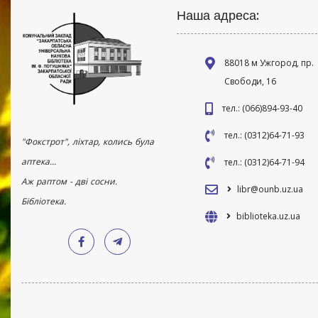
Наша адреса:
88018 м Ужгород, пр.
Свободи, 16
тел.: (066)894-93-40
тел.: (0312)64-71-93
"Фокстрот", ліхтар, колись була
аптека...
тел.: (0312)64-71-94
Аж раптом - дві сосни.
libr@ounb.uz.ua
Бібліотека.
biblioteka.uz.ua