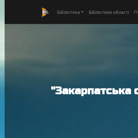
Бібліотека
Бібліотеки області
П
"Закарпатська 