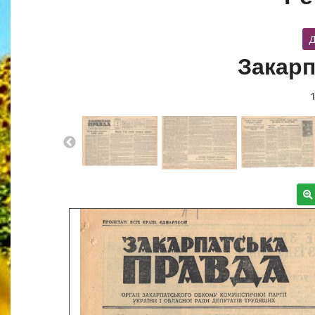
Д
Закарп