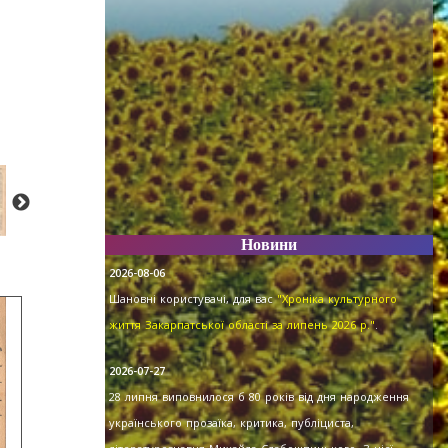
Новини
2026-08-06
Шановні користувачі, для вас
"Хроніка культурного
життя Закарпатської області за липень 2026 р."
.
2026-07-27
28 липня виповнилося б 80 років від дня народження
українського прозаїка, критика, публіциста,