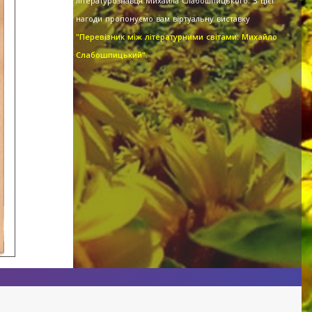
літературознавця Михайла Слабошпицького. З цієї
нагоди пропонуємо вам віртуальну виставку
"Перевізник між літературними світами: Михайло
Слабошпицький".