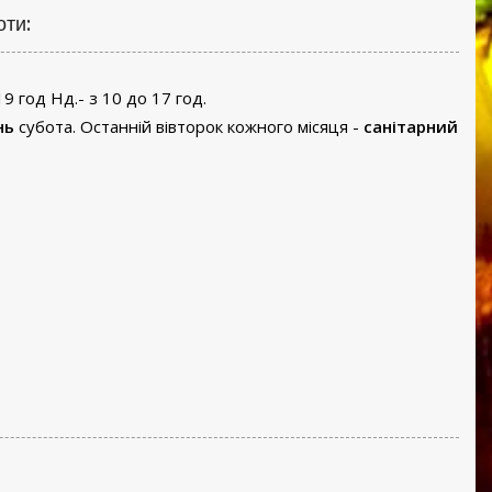
оти:
19 год Нд.- з 10 до 17 год.
нь
субота. Останній вівторок кожного місяця -
санітарний