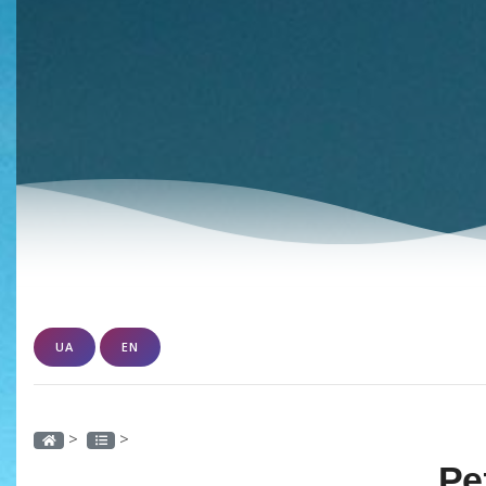
UA
EN
>
>
Ре