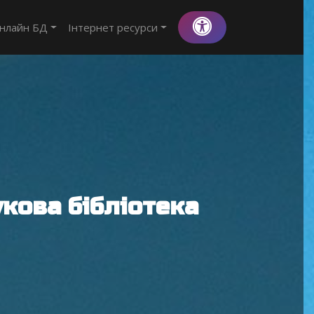
нлайн БД
Інтернет ресурси
кова бібліотека