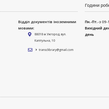
Години роб
Відділ документів іноземними
Пн.-Пт.
-з 09-
мовами:
Вихідний де
день
88018 м Ужгород, вул.
Капітульна, 10
transclibrary@gmail.com