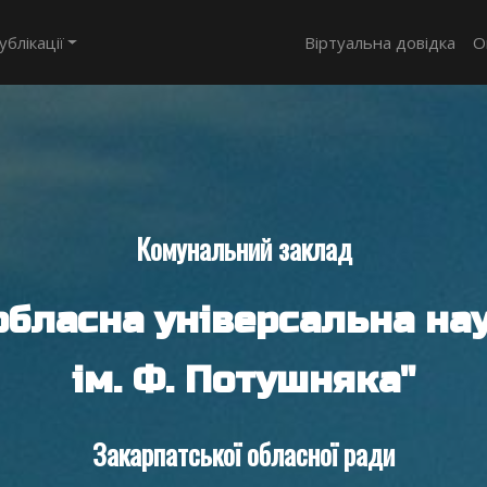
ублікації
Віртуальна довідка
О
Комунальний заклад
обласна універсальна нау
ім. Ф. Потушняка"
Закарпатської обласної ради