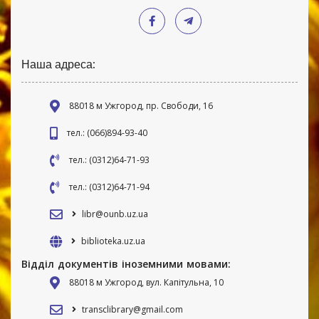
Наша адреса:
88018 м Ужгород, пр. Свободи, 16
тел.: (066)894-93-40
тел.: (0312)64-71-93
тел.: (0312)64-71-94
libr@ounb.uz.ua
biblioteka.uz.ua
Відділ документів іноземними мовами:
88018 м Ужгород, вул. Капітульна, 10
transclibrary@gmail.com