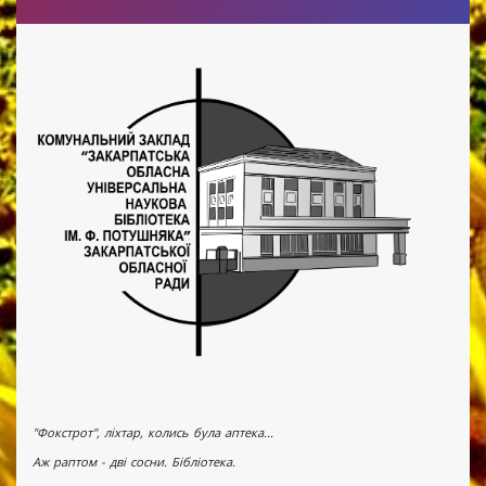
"Фокстрот", ліхтар, колись була аптека...
Аж раптом - дві сосни. Бібліотека.