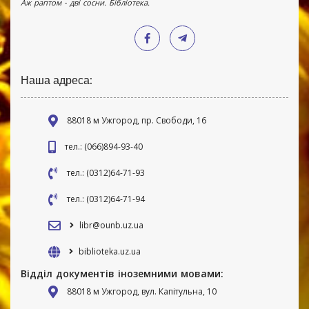
Аж раптом - дві сосни. Бібліотека.
Наша адреса:
88018 м Ужгород, пр. Свободи, 16
тел.: (066)894-93-40
тел.: (0312)64-71-93
тел.: (0312)64-71-94
libr@ounb.uz.ua
biblioteka.uz.ua
Відділ документів іноземними мовами:
88018 м Ужгород, вул. Капітульна, 10