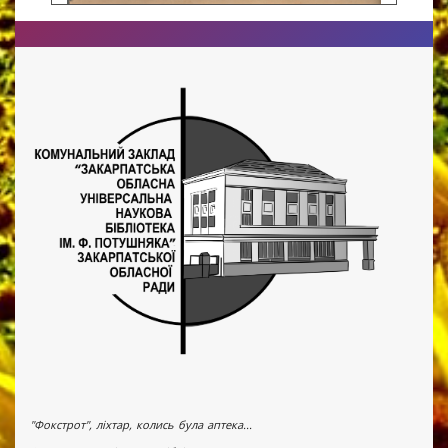
"Фокстрот", ліхтар, колись була аптека...