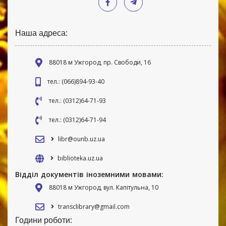
Наша адреса:
88018 м Ужгород, пр. Свободи, 16
тел.: (066)894-93-40
тел.: (0312)64-71-93
тел.: (0312)64-71-94
libr@ounb.uz.ua
biblioteka.uz.ua
Відділ документів іноземними мовами:
88018 м Ужгород, вул. Капітульна, 10
transclibrary@gmail.com
Години роботи: