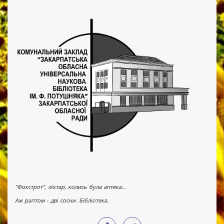
"Фокстрот", ліхтар, колись була аптека...
Аж раптом - дві сосни. Бібліотека.