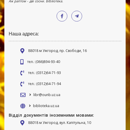
Аж раптом - дві сосни. Бібліотека.
Наша адреса:
88018 м Ужгород, пр. Свободи, 16
тел.: (066)894-93-40
тел.: (0312)64-71-93
тел.: (0312)64-71-94
libr@ounb.uz.ua
biblioteka.uz.ua
Відділ документів іноземними мовами:
88018 м Ужгород, вул. Капітульна, 10