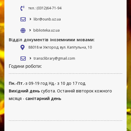
тел.: (0312)64-71-94
libr@ounb.uz.ua
biblioteka.uz.ua
Відділ документів іноземними мовами:
88018 м Ужгород, вул. Капітульна, 10
transclibrary@gmail.com
Години роботи:
Пн.-Пт.
-з 09-19 год Нд.- з 10 до 17 год.
Вихідний день
субота. Останній вівторок кожного
місяця -
санітарний день