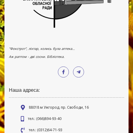
"Фокстрот", ліхтар, колись була аптека...
Аж раптом - дві сосни. Бібліотека.
Наша адреса:
88018 м Ужгород, пр. Свободи, 16
тел.: (066)894-93-40
тел.: (0312)64-71-93