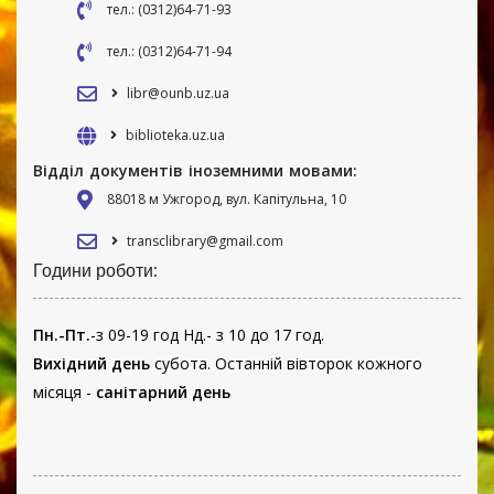
тел.: (0312)64-71-93
тел.: (0312)64-71-94
libr@ounb.uz.ua
biblioteka.uz.ua
Відділ документів іноземними мовами:
88018 м Ужгород, вул. Капітульна, 10
transclibrary@gmail.com
Години роботи:
Пн.-Пт.
-з 09-19 год Нд.- з 10 до 17 год.
Вихідний день
субота. Останній вівторок кожного
місяця -
санітарний день