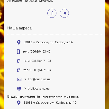
Аж раптом - дві сосни. Бібліотека.
Наша адреса:
88018 м Ужгород, пр. Свободи, 16
тел.: (066)894-93-40
тел.: (0312)64-71-93
тел.: (0312)64-71-94
libr@ounb.uz.ua
biblioteka.uz.ua
Відділ документів іноземними мовами:
88018 м Ужгород, вул. Капітульна, 10