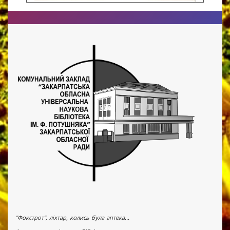
"Фокстрот", ліхтар, колись була аптека...