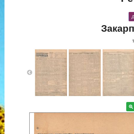
Д
Закарп