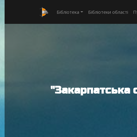
Бібліотека
Бібліотеки області
П
"Закарпатська 