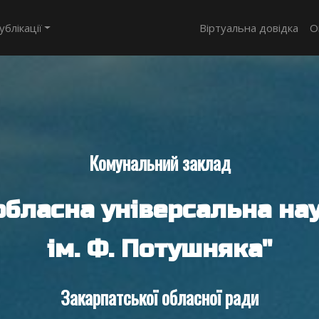
ублікації
Віртуальна довідка
О
Комунальний заклад
обласна універсальна нау
ім. Ф. Потушняка"
Закарпатської обласної ради