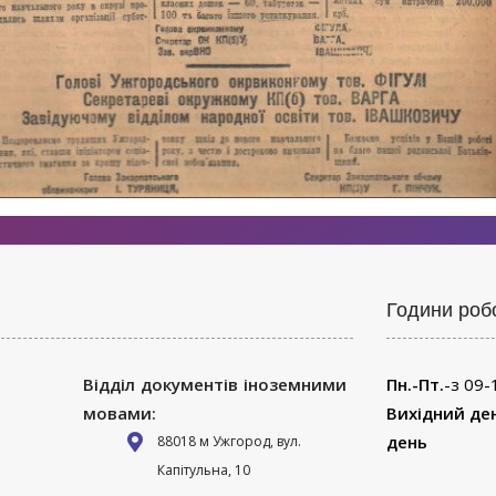
Години роб
Відділ документів іноземними
Пн.-Пт.
-з 09-
мовами:
Вихідний де
день
88018 м Ужгород, вул.
Капітульна, 10