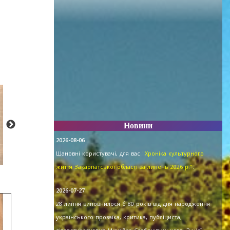
Новини
2026-08-06
Шановні користувачі, для вас
"Хроніка культурного
життя Закарпатської області за липень 2026 р."
.
2026-07-27
28 липня виповнилося б 80 років від дня народження
українського прозаїка, критика, публіциста,