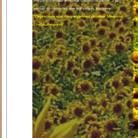
літературознавця Михайла Слабошпицького. З цієї
нагоди пропонуємо вам віртуальну виставку
"Перевізник між літературними світами: Михайло
Слабошпицький".