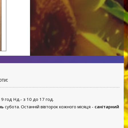
оти:
19 год Нд.- з 10 до 17 год.
нь
субота. Останній вівторок кожного місяця -
санітарний