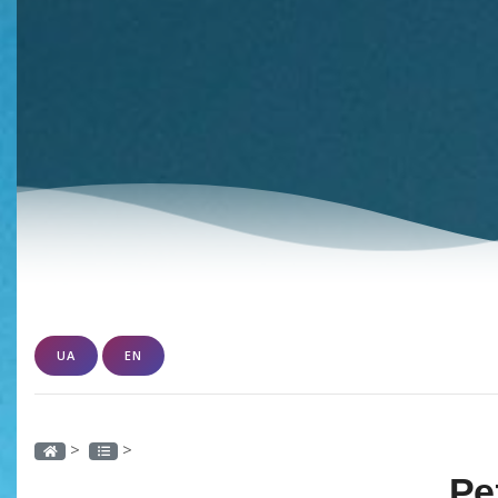
UA
EN
>
>
Ре