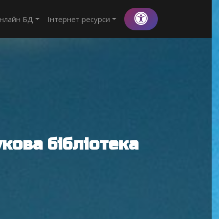
нлайн БД
Інтернет ресурси
кова бібліотека