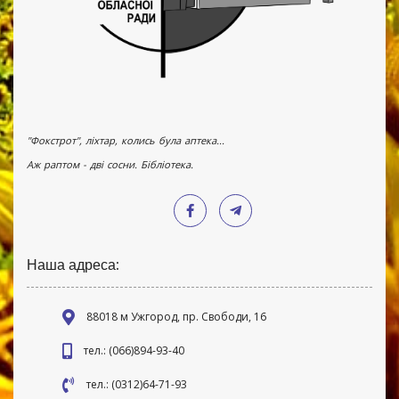
"Фокстрот", ліхтар, колись була аптека...
Аж раптом - дві сосни. Бібліотека.
Наша адреса:
88018 м Ужгород, пр. Свободи, 16
тел.: (066)894-93-40
тел.: (0312)64-71-93