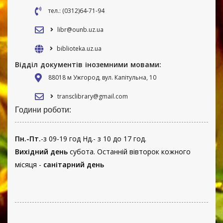
тел.: (0312)64-71-94
libr@ounb.uz.ua
biblioteka.uz.ua
Відділ документів іноземними мовами:
88018 м Ужгород, вул. Капітульна, 10
transclibrary@gmail.com
Години роботи:
Пн.-Пт.
-з 09-19 год Нд.- з 10 до 17 год.
Вихідний день
субота. Останній вівторок кожного
місяця -
санітарний день