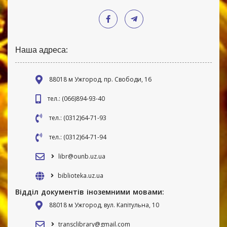
Наша адреса:
88018 м Ужгород, пр. Свободи, 16
тел.: (066)894-93-40
тел.: (0312)64-71-93
тел.: (0312)64-71-94
libr@ounb.uz.ua
biblioteka.uz.ua
Відділ документів іноземними мовами:
88018 м Ужгород, вул. Капітульна, 10
transclibrary@gmail.com