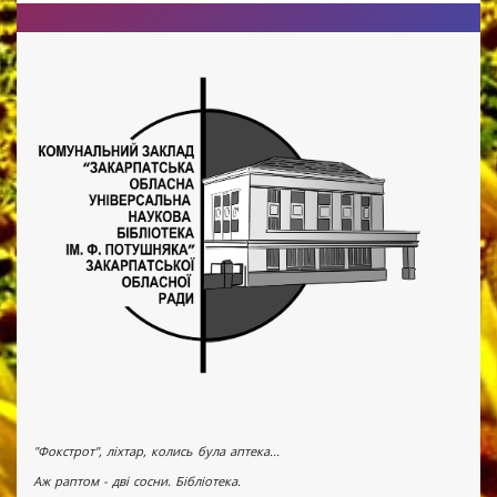
"Фокстрот", ліхтар, колись була аптека...
Аж раптом - дві сосни. Бібліотека.