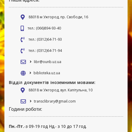
88018 м Ужгород, пр. Свободи, 16
тел.: (066)894-93-40
тел.: (0312)64-71-93
тел.: (0312)64-71-94
libr@ounb.uz.ua
biblioteka.uz.ua
Відділ документів іноземними мовами:
88018 м Ужгород, вул. Капітульна, 10
transclibrary@gmail.com
Години роботи:
Пн.-Пт.
-з 09-19 год Нд.- з 10 до 17 год.