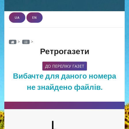
UA
EN
>
>
Ретрогазети
ДО ПЕРЕЛІКУ ГАЗЕТ
Вибачте для даного номера
не знайдено файлів.