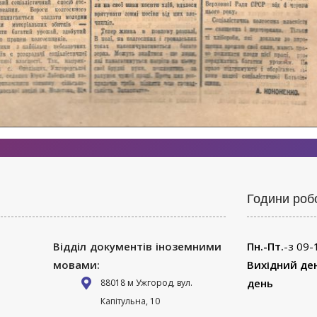
Години роб
Відділ документів іноземними
Пн.-Пт.
-з 09-
мовами:
Вихідний де
день
88018 м Ужгород, вул.
Капітульна, 10