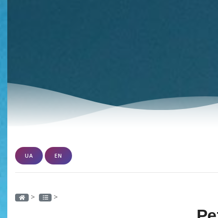
UA
EN
>
>
Ре