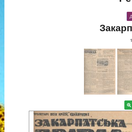
Д
Закарп