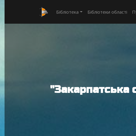
Бібліотека
Бібліотеки області
П
"Закарпатська 