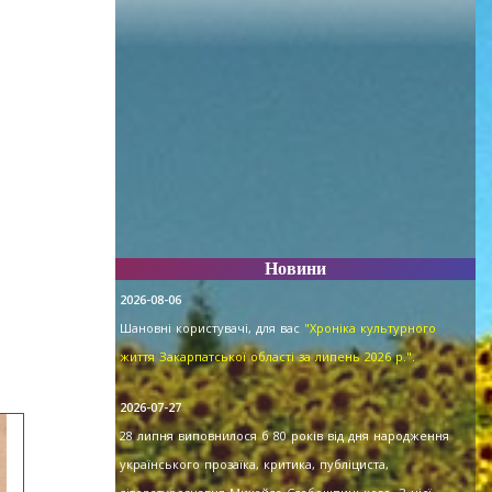
Новини
2026-08-06
Шановні користувачі, для вас
"Хроніка культурного
життя Закарпатської області за липень 2026 р."
.
2026-07-27
28 липня виповнилося б 80 років від дня народження
українського прозаїка, критика, публіциста,