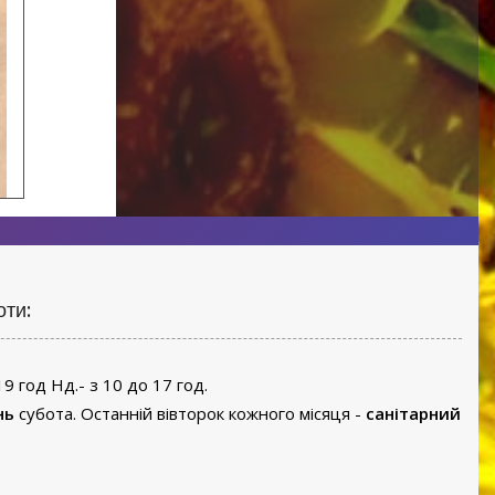
оти:
19 год Нд.- з 10 до 17 год.
нь
субота. Останній вівторок кожного місяця -
санітарний