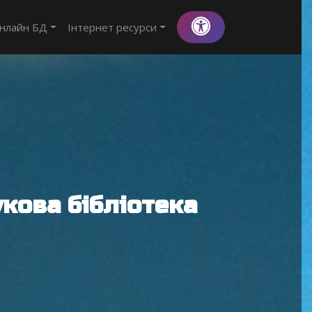
нлайн БД
Інтернет ресурси
кова бібліотека