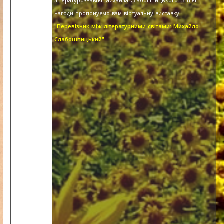
літературознавця Михайла Слабошпицького. З цієї
нагоди пропонуємо вам віртуальну виставку
"Перевізник між літературними світами: Михайло
Слабошпицький".