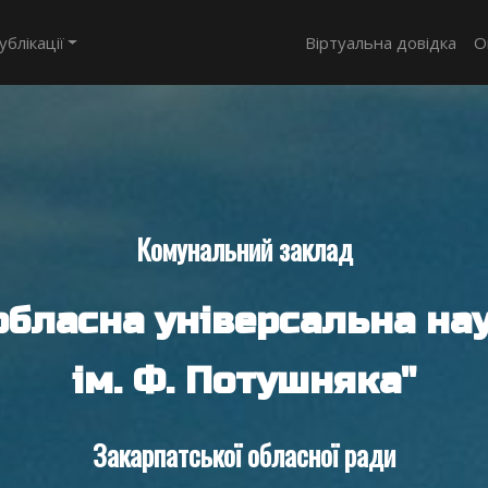
ублікації
Віртуальна довідка
О
Комунальний заклад
обласна універсальна нау
ім. Ф. Потушняка"
Закарпатської обласної ради