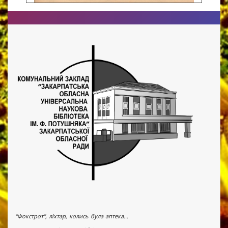
"Фокстрот", ліхтар, колись була аптека...