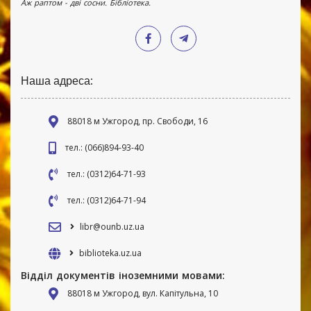
Аж раптом - дві сосни. Бібліотека.
Наша адреса:
88018 м Ужгород, пр. Свободи, 16
тел.: (066)894-93-40
тел.: (0312)64-71-93
тел.: (0312)64-71-94
libr@ounb.uz.ua
biblioteka.uz.ua
Відділ документів іноземними мовами:
88018 м Ужгород, вул. Капітульна, 10