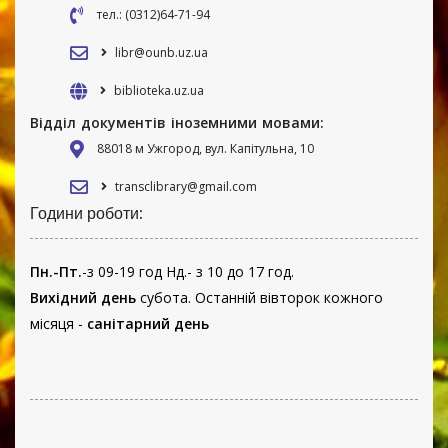
тел.: (0312)64-71-94
libr@ounb.uz.ua
biblioteka.uz.ua
Відділ документів іноземними мовами:
88018 м Ужгород, вул. Капітульна, 10
transclibrary@gmail.com
Години роботи:
Пн.-Пт.
-з 09-19 год Нд.- з 10 до 17 год.
Вихідний день
субота. Останній вівторок кожного
місяця -
санітарний день