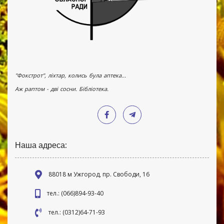
"Фокстрот", ліхтар, колись була аптека...
Аж раптом - дві сосни. Бібліотека.
Наша адреса:
88018 м Ужгород, пр. Свободи, 16
тел.: (066)894-93-40
тел.: (0312)64-71-93