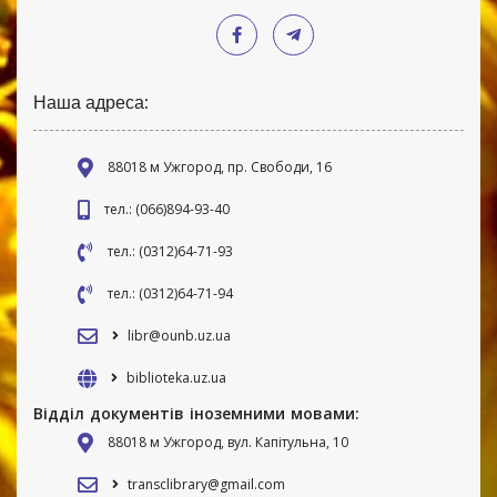
Наша адреса:
88018 м Ужгород, пр. Свободи, 16
тел.: (066)894-93-40
тел.: (0312)64-71-93
тел.: (0312)64-71-94
libr@ounb.uz.ua
biblioteka.uz.ua
Відділ документів іноземними мовами:
88018 м Ужгород, вул. Капітульна, 10
transclibrary@gmail.com