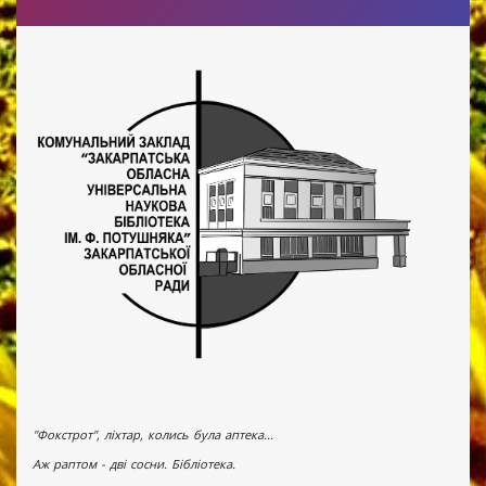
"Фокстрот", ліхтар, колись була аптека...
Аж раптом - дві сосни. Бібліотека.