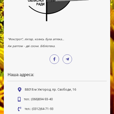
"Фокстрот", ліхтар, колись була аптека...
Аж раптом - дві сосни. Бібліотека.
Наша адреса:
88018 м Ужгород, пр. Свободи, 16
тел.: (066)894-93-40
тел.: (0312)64-71-93