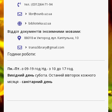
тел.: (0312)64-71-94
libr@ounb.uz.ua
biblioteka.uz.ua
Відділ документів іноземними мовами:
88018 м Ужгород, вул. Капітульна, 10
transclibrary@gmail.com
Години роботи:
Пн.-Пт.
-з 09-19 год Нд.- з 10 до 17 год.
Вихідний день
субота. Останній вівторок кожного
місяця -
санітарний день