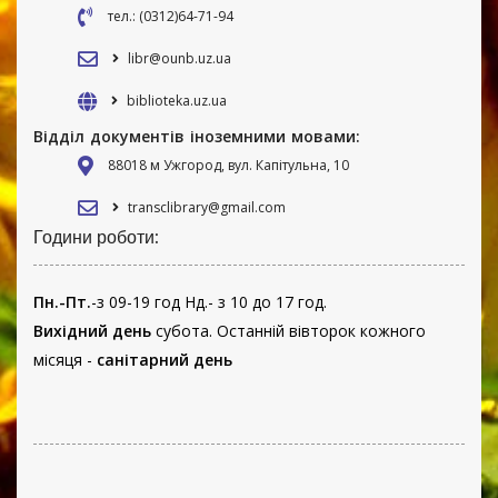
тел.: (0312)64-71-94
libr@ounb.uz.ua
biblioteka.uz.ua
Відділ документів іноземними мовами:
88018 м Ужгород, вул. Капітульна, 10
transclibrary@gmail.com
Години роботи:
Пн.-Пт.
-з 09-19 год Нд.- з 10 до 17 год.
Вихідний день
субота. Останній вівторок кожного
місяця -
санітарний день