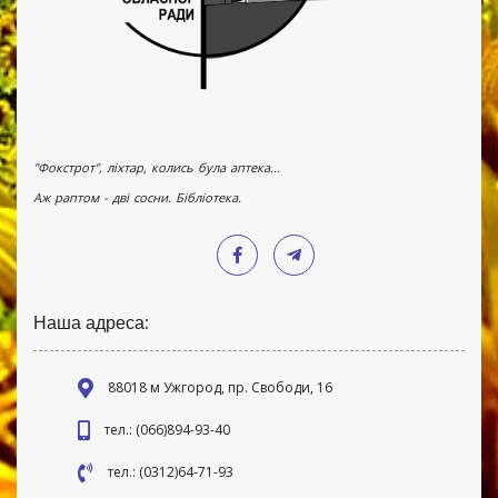
"Фокстрот", ліхтар, колись була аптека...
Аж раптом - дві сосни. Бібліотека.
Наша адреса:
88018 м Ужгород, пр. Свободи, 16
тел.: (066)894-93-40
тел.: (0312)64-71-93