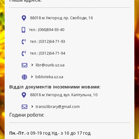
88018 м Ужгород, пр. Свободи, 16
тел.: (066)894-93-40
тел.: (0312)64-71-93
тел.: (0312)64-71-94
libr@ounb.uz.ua
biblioteka.uz.ua
Відділ документів іноземними мовами:
88018 м Ужгород, вул. Капітульна, 10
transclibrary@gmail.com
Години роботи:
Пн.-Пт.
-з 09-19 год Нд.- з 10 до 17 год.