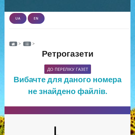
UA
EN
>
>
Ретрогазети
ДО ПЕРЕЛІКУ ГАЗЕТ
Вибачте для даного номера
не знайдено файлів.